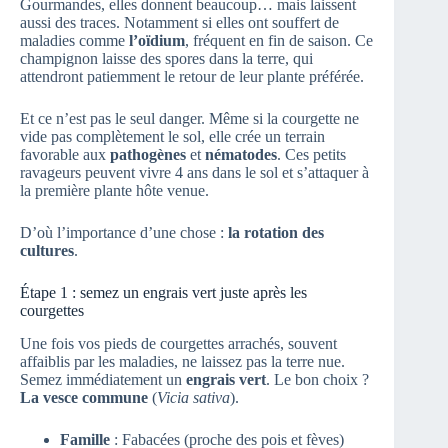
Gourmandes, elles donnent beaucoup… mais laissent
aussi des traces. Notamment si elles ont souffert de
maladies comme
l’oïdium
, fréquent en fin de saison. Ce
champignon laisse des spores dans la terre, qui
attendront patiemment le retour de leur plante préférée.
Et ce n’est pas le seul danger. Même si la courgette ne
vide pas complètement le sol, elle crée un terrain
favorable aux
pathogènes
et
nématodes
. Ces petits
ravageurs peuvent vivre 4 ans dans le sol et s’attaquer à
la première plante hôte venue.
D’où l’importance d’une chose :
la rotation des
cultures
.
Étape 1 : semez un engrais vert juste après les
courgettes
Une fois vos pieds de courgettes arrachés, souvent
affaiblis par les maladies, ne laissez pas la terre nue.
Semez immédiatement un
engrais vert
. Le bon choix ?
La vesce commune
(
Vicia sativa
).
Famille
: Fabacées (proche des pois et fèves)