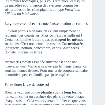
les familles botaniques, plus vous diminuez les risques
de maladies et d’invasion de ravageurs comme les
nématodes
ou les champignons du type
Fusarium
,
Mildiou
ou
Verticiliose
.
La grosse erreur à éviter : une fausse rotation de cultures
On croit parfois bien faire en évitant simplement de
replanter des courgettes. Mais ce n’est pas suffisant !
Certaines
familles botaniques partagent les mêmes
maladies
. C’est notamment le cas des
Cucurbitacées
(courgette, potiron, concombre) et des
Solanacées
(tomate, pomme de terre).
Planter des tomates l’année suivante est donc une
mauvaise idée. Même si ce n’est pas la même plante, ce
sont les mêmes risques. Pour une vraie coupure sanitaire
et nutritive, pensez famille, pas juste espèce.
Faites durer la vie de votre sol
Rien ne vaut une bonne
planification à long terme
.
Tenez un carnet ou dessinez des plans de votre potager
chaque saison. Cela vous évitera d’oublier ce que vous
avez planté où… et de retomber dans les mêmes pièges